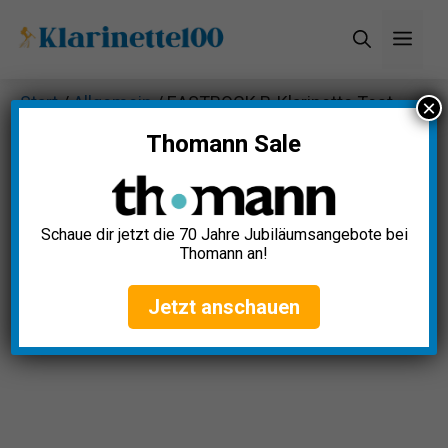
Zum
Men
Inhalt
springen
Start
/
Allgemein
/ EASTROCK B-Klarinette Test
×
Thomann Sale
Schaue dir jetzt die 70 Jahre Jubiläumsangebote bei
Thomann an!
Jetzt anschauen